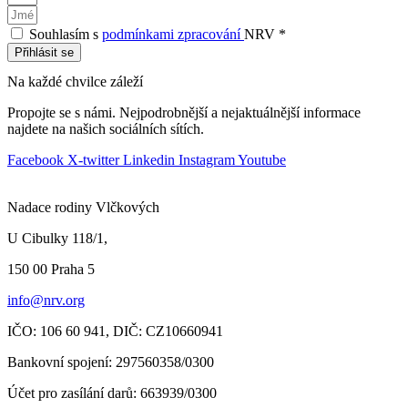
Souhlasím s
podmínkami zpracování
NRV *
Přihlásit se
Na každé chvilce záleží
Propojte se s námi. Nejpodrobnější a nejaktuálnější informace
najdete na našich sociálních sítích.
Facebook
X-twitter
Linkedin
Instagram
Youtube
Nadace rodiny Vlčkových
U Cibulky 118/1,
150 00 Praha
5
info@nrv.org
IČO: 106 60 941,
DIČ: CZ10660941
Bankovní spojení: 297560358/0300
Účet pro zasílání darů
: 663939/0300