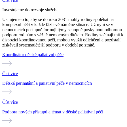
Číst více
Investujeme do rozvoje služeb
Usilujeme o to, aby se do roku 2031 mohly rodiny spoléhat na
komplexní péči v každé fázi své náročné situace. Už nyní se v
nemocnicích postupně formují týmy schopné poskytnout odbornou
podporu rodinám s vážně nemocným dítětem. Rodiny začínají mít k
dispozici koordinovanou péči, mohou využít odlehčení a pozůstalí
získávají systematičtější podporu v období po ztrátě.
Koordinátor dětské paliativní péče
Číst více
Dětská perinatální a paliativní péče v nemocnicích
Číst více
Podpora nových přístupů a témat v dětské paliativní péči