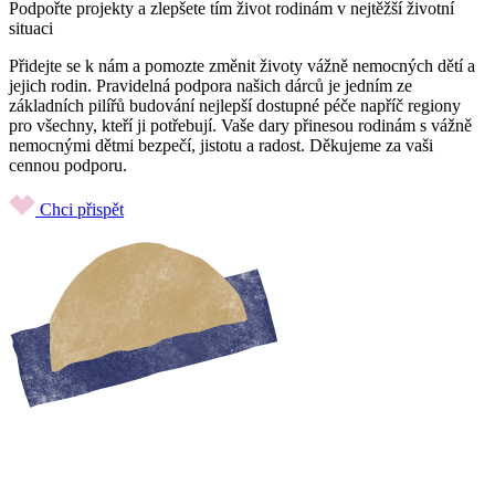
Podpořte projekty a zlepšete tím život rodinám v nejtěžší životní
situaci
Přidejte se k nám a pomozte změnit životy vážně nemocných dětí a
jejich rodin. Pravidelná podpora našich dárců je jedním ze
základních pilířů budování nejlepší dostupné péče napříč regiony
pro všechny, kteří ji potřebují. Vaše dary přinesou rodinám s vážně
nemocnými dětmi bezpečí, jistotu a radost. Děkujeme za vaši
cennou podporu.
Chci přispět