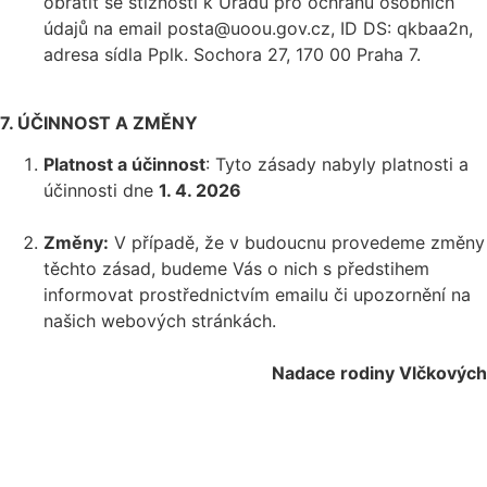
obrátit se stížností k Úřadu pro ochranu osobních
údajů na email posta@uoou.gov.cz, ID DS: qkbaa2n,
adresa sídla Pplk. Sochora 27, 170 00 Praha 7.
7. ÚČINNOST A ZMĚNY
Platnost a účinnost
: Tyto zásady nabyly platnosti a
účinnosti dne
1. 4. 2026
Změny
:
V případě, že v budoucnu provedeme změny
těchto zásad, budeme Vás o nich s předstihem
informovat prostřednictvím emailu či upozornění na
našich webových stránkách.
Nadace rodiny Vlčkových