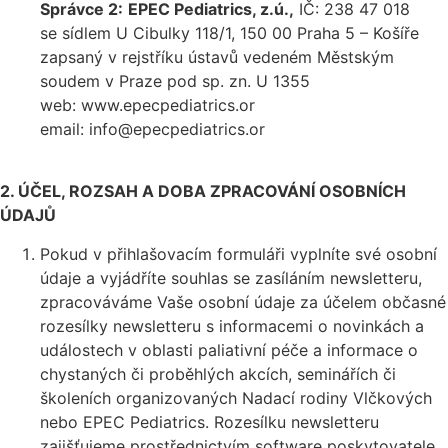
Správce 2:
EPEC Pediatrics, z.ú.,
IČ: 238 47 018
se sídlem U Cibulky 118/1, 150 00 Praha 5 – Košíře
zapsaný v rejstříku ústavů vedeném Městským
soudem v Praze pod sp. zn. U 1355
web: www.
epecpediatrics
.or
email: info@epecpediatrics.or
2. ÚČEL, ROZSAH A DOBA ZPRACOVÁNÍ OSOBNÍCH
ÚDAJŮ
Pokud v přihlašovacím formuláři vyplníte své osobní
údaje a vyjádříte souhlas se zasíláním newsletteru,
zpracováváme Vaše osobní údaje za účelem občasné
rozesílky newsletteru s
informacemi o novinkách a
událostech v oblasti paliativní péče a informace o
chystaných či proběhlých akcích, seminářích či
školeních organizovaných Nadací rodiny Vlčkových
nebo EPEC Pediatrics. Rozesílku newsletteru
zajišťujeme prostřednictvím software poskytovatele