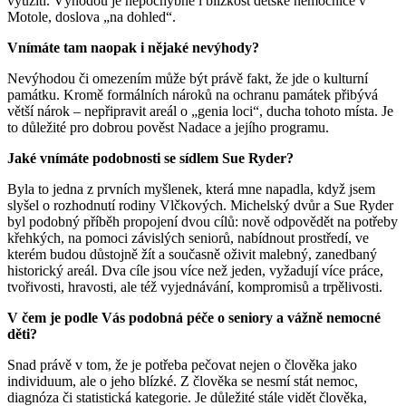
využití. Výhodou je nepochybně i blízkost dětské nemocnice v
Motole, doslova „na dohled“.
Vnímáte tam naopak i nějaké nevýhody?
Nevýhodou či omezením může být právě fakt, že jde o kulturní
památku. Kromě formálních nároků na ochranu památek přibývá
větší nárok – nepřipravit areál o „genia loci“, ducha tohoto místa. Je
to důležité pro dobrou pověst Nadace a jejího programu.
Jaké vnímáte podobnosti se sídlem Sue Ryder?
Byla to jedna z prvních myšlenek, která mne napadla, když jsem
slyšel o rozhodnutí rodiny Vlčkových. Michelský dvůr a Sue Ryder
byl podobný příběh propojení dvou cílů: nově odpovědět na potřeby
křehkých, na pomoci závislých seniorů, nabídnout prostředí, ve
kterém budou důstojně žít a současně oživit malebný, zanedbaný
historický areál. Dva cíle jsou více než jeden, vyžadují více práce,
tvořivosti, hravosti, ale též vyjednávání, kompromisů a trpělivosti.
V čem je podle Vás podobná péče o seniory a vážně nemocné
děti?
Snad právě v tom, že je potřeba pečovat nejen o člověka jako
individuum, ale o jeho blízké. Z člověka se nesmí stát nemoc,
diagnóza či statistická kategorie. Je důležité stále vidět člověka,