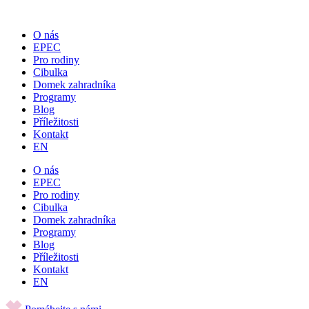
Přejít
k
O nás
obsahu
EPEC
Pro rodiny
Cibulka
Domek zahradníka
Programy
Blog
Příležitosti
Kontakt
EN
O nás
EPEC
Pro rodiny
Cibulka
Domek zahradníka
Programy
Blog
Příležitosti
Kontakt
EN