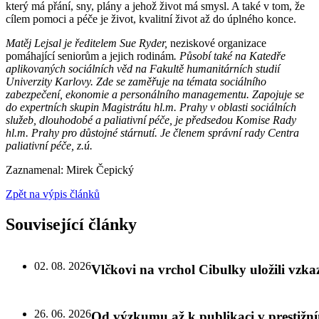
který má přání, sny, plány a jehož život má smysl. A také v tom, že
cílem pomoci a péče je život, kvalitní život až do úplného konce.
Matěj Lejsal je ředitelem Sue Ryder,
neziskové organizace
pomáhající seniorům a jejich rodinám
. Působí také na Katedře
aplikovaných sociálních věd na Fakultě humanitárních studií
Univerzity Karlovy. Zde se zaměřuje na témata sociálního
zabezpečení, ekonomie a personálního managementu. Zapojuje se
do expertních skupin Magistrátu hl.m. Prahy v oblasti sociálních
služeb, dlouhodobé a paliativní péče, je předsedou Komise Rady
hl.m. Prahy pro důstojné stárnutí. Je členem správní rady Centra
paliativní péče, z.ú.
Zaznamenal: Mirek Čepický
Zpět na výpis článků
Související články
02. 08. 2026
Vlčkovi na vrchol Cibulky uložili vzk
26. 06. 2026
Od výzkumu až k publikaci v prestižn