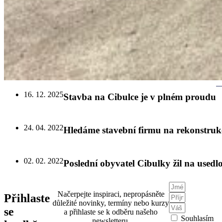
16. 12. 2025
Stavba na Cibulce je v plném proudu
24. 04. 2022
Hledáme stavební firmu na rekonstrukc
02. 02. 2022
Poslední obyvatel Cibulky žil na usedl
Načerpejte inspiraci, nepropásněte
Přihlaste
důležité novinky, termíny nebo kurzy
se
a přihlaste se k odběru našeho
Souhlasím
newsletteru.