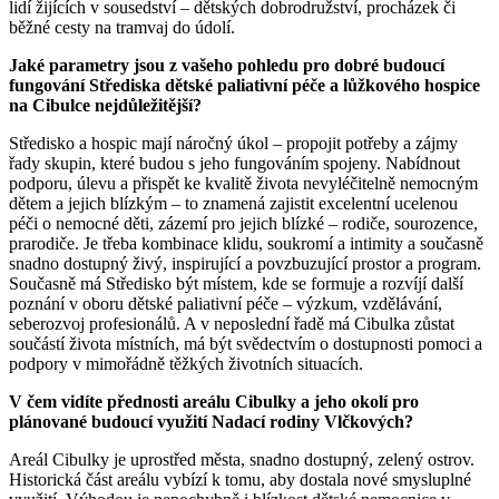
lidí žijících v sousedství – dětských dobrodružství, procházek či
běžné cesty na tramvaj do údolí.
Jaké parametry jsou z vašeho pohledu pro dobré budoucí
fungování Střediska dětské paliativní péče a lůžkového hospice
na Cibulce nejdůležitější?
Středisko a hospic mají náročný úkol – propojit potřeby a zájmy
řady skupin, které budou s jeho fungováním spojeny. Nabídnout
podporu, úlevu a přispět ke kvalitě života nevyléčitelně nemocným
dětem a jejich blízkým – to znamená zajistit excelentní ucelenou
péči o nemocné děti, zázemí pro jejich blízké – rodiče, sourozence,
prarodiče. Je třeba kombinace klidu, soukromí a intimity a současně
snadno dostupný živý, inspirující a povzbuzující prostor a program.
Současně má Středisko být místem, kde se formuje a rozvíjí další
poznání v oboru dětské paliativní péče – výzkum, vzdělávání,
seberozvoj profesionálů. A v neposlední řadě má Cibulka zůstat
součástí života místních, má být svědectvím o dostupnosti pomoci a
podpory v mimořádně těžkých životních situacích.
V čem vidíte přednosti areálu Cibulky a jeho okolí pro
plánované budoucí využití Nadací rodiny Vlčkových?
Areál Cibulky je uprostřed města, snadno dostupný, zelený ostrov.
Historická část areálu vybízí k tomu, aby dostala nové smysluplné