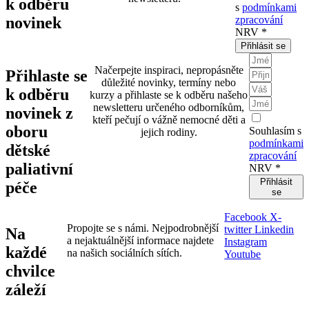
k odběru
s
podmínkami
novinek
zpracování
NRV *
Přihlásit se
Načerpejte inspiraci, nepropásněte
Přihlaste se
důležité novinky, termíny nebo
k odběru
kurzy a přihlaste se k odběru našeho
newsletteru určeného odborníkům,
novinek z
kteří pečují o vážně nemocné děti a
oboru
Souhlasím s
jejich rodiny.
podmínkami
dětské
zpracování
paliativní
NRV *
Přihlásit
péče
se
Facebook
X-
Propojte se s námi. Nejpodrobnější
twitter
Linkedin
Na
a nejaktuálnější informace najdete
Instagram
každé
na našich sociálních sítích.
Youtube
chvilce
záleží