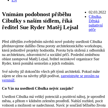
EN
02.03.2022
Vnímám podobnost příběhu
Cibulka
,
Cibulky s naším sídlem, říká
Dětská
paliativní
ředitel Sue Ryder Matěj Lejsal
péče
Před zítřejším zveřejněním návrhů nové podoby usedlosti Cibulka
představujeme dalšího člena poroty architektonického workshopu,
která jednotlivé projekty hodnotila. Porota byla složená z odborníků
na architekturu, zdravotnictví a sociální péči. Poslední zmíněnou
oblast zastupoval Matěj Lejsal, ředitel neziskové organizace Sue
Ryder, která pomáhá seniorům a jejich rodinám.
Své návrhy již dokončilo všech pět týmů architektů. Pokud máte
zájem se zítra na návrhy přijít podívat,
zaregistrujte se prosím na
vernisáž
.
Co Vás na usedlosti Cibulka nejvíc zaujalo?
Usedlost Cibulka má veliký potenciál a pozitivní náboj, je uprostřed
města, a přitom v klidném zeleném prostředí. Nabízí rozhled, pocit
volnosti a možnosti se nadechnout. Navíc je součástí běžného života