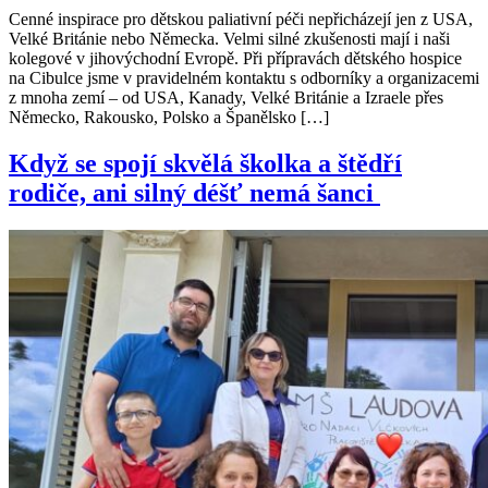
Cenné inspirace pro dětskou paliativní péči nepřicházejí jen z USA,
Velké Británie nebo Německa. Velmi silné zkušenosti mají i naši
kolegové v jihovýchodní Evropě. Při přípravách dětského hospice
na Cibulce jsme v pravidelném kontaktu s odborníky a organizacemi
z mnoha zemí – od USA, Kanady, Velké Británie a Izraele přes
Německo, Rakousko, Polsko a Španělsko […]
Když se spojí skvělá školka a štědří
rodiče, ani silný déšť nemá šanci