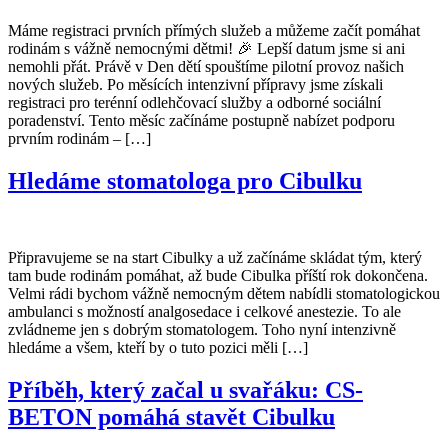
Máme registraci prvních přímých služeb a můžeme začít pomáhat
rodinám s vážně nemocnými dětmi! 🎉 Lepší datum jsme si ani
nemohli přát. Právě v Den dětí spouštíme pilotní provoz našich
nových služeb. Po měsících intenzivní přípravy jsme získali
registraci pro terénní odlehčovací služby a odborné sociální
poradenství. Tento měsíc začínáme postupně nabízet podporu
prvním rodinám – […]
Hledáme stomatologa pro Cibulku
Připravujeme se na start Cibulky a už začínáme skládat tým, který
tam bude rodinám pomáhat, až bude Cibulka příští rok dokončena.
Velmi rádi bychom vážně nemocným dětem nabídli stomatologickou
ambulanci s možností analgosedace i celkové anestezie. To ale
zvládneme jen s dobrým stomatologem. Toho nyní intenzivně
hledáme a všem, kteří by o tuto pozici měli […]
Příběh, který začal u svařáku: CS-
BETON pomáhá stavět Cibulku