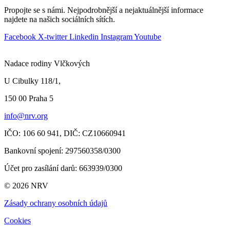
Propojte se s námi. Nejpodrobnější a nejaktuálnější informace
najdete na našich sociálních sítích.
Facebook
X-twitter
Linkedin
Instagram
Youtube
Nadace rodiny Vlčkových
U Cibulky 118/1,
150 00 Praha
5
info@nrv.org
IČO: 106 60 941,
DIČ: CZ10660941
Bankovní spojení: 297560358/0300
Účet pro zasílání darů
: 663939/0300
© 2026 NRV
Zásady ochrany osobních údajů
Cookies