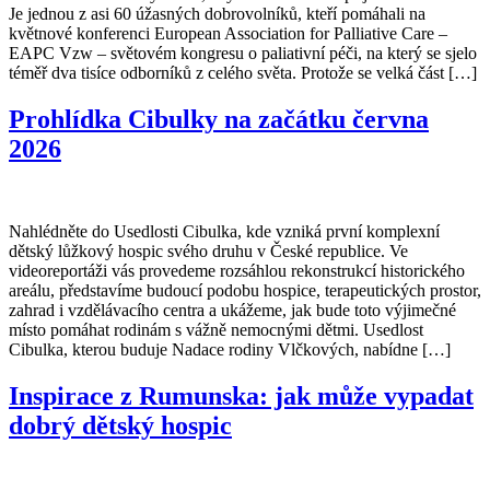
Je jednou z asi 60 úžasných dobrovolníků, kteří pomáhali na
květnové konferenci European Association for Palliative Care –
EAPC Vzw – světovém kongresu o paliativní péči, na který se sjelo
téměř dva tisíce odborníků z celého světa. Protože se velká část […]
Prohlídka Cibulky na začátku června
2026
Nahlédněte do Usedlosti Cibulka, kde vzniká první komplexní
dětský lůžkový hospic svého druhu v České republice. Ve
videoreportáži vás provedeme rozsáhlou rekonstrukcí historického
areálu, představíme budoucí podobu hospice, terapeutických prostor,
zahrad i vzdělávacího centra a ukážeme, jak bude toto výjimečné
místo pomáhat rodinám s vážně nemocnými dětmi. Usedlost
Cibulka, kterou buduje Nadace rodiny Vlčkových, nabídne […]
Inspirace z Rumunska: jak může vypadat
dobrý dětský hospic