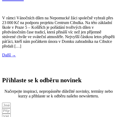
V rámci Vánočních dílen na Nepomucké žáci společně vybrali přes
23 000 Kč na podporu projektu Centrum Cibulka. Na této základní
škole v Praze 5 – Košířích je pořádání tvořivých dílen v
předvánočním čase tradicí, která přináší víc než jen příjemně
strávené chvíle ve sváteční atmosféře. Nejvyšší částkou letos přispěli
páťáci, kteří nám počátkem února v Domku zahradníka na Cibulce
předali […]
Další
→
Přihlaste se k odběru novinek
Načerpejte inspiraci, nepropásněte důležité novinky, termíny nebo
kurzy a přihlaste se k odběru našeho newsletteru.