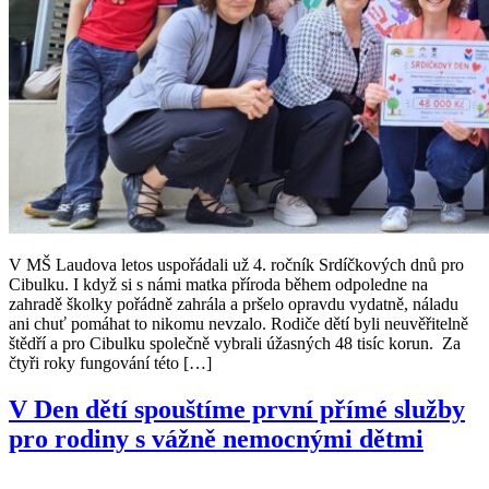
V MŠ Laudova letos uspořádali už 4. ročník Srdíčkových dnů pro
Cibulku. I když si s námi matka příroda během odpoledne na
zahradě školky pořádně zahrála a pršelo opravdu vydatně, náladu
ani chuť pomáhat to nikomu nevzalo. Rodiče dětí byli neuvěřitelně
štědří a pro Cibulku společně vybrali úžasných 48 tisíc korun. Za
čtyři roky fungování této […]
V Den dětí spouštíme první přímé služby
pro rodiny s vážně nemocnými dětmi