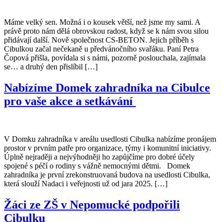
Máme velký sen. Možná i o kousek větší, než jsme my sami. A
právě proto nám dělá obrovskou radost, když se k nám svou silou
přidávají další. Nově společnost CS-BETON. Jejich příběh s
Cibulkou začal nečekaně u předvánočního svařáku. Paní Petra
Čopová přišla, povídala si s námi, pozorně poslouchala, zajímala
se… a druhý den přislíbil […]
Nabízíme Domek zahradníka na Cibulce
pro vaše akce a setkávání
V Domku zahradníka v areálu usedlosti Cibulka nabízíme pronájem
prostor v prvním patře pro organizace, týmy i komunitní iniciativy.
Úplně nejraději a nejvýhodněji ho zapůjčíme pro dobré účely
spojené s péčí o rodiny s vážně nemocnými dětmi. Domek
zahradníka je první zrekonstruovaná budova na usedlosti Cibulka,
která slouží Nadaci i veřejnosti už od jara 2025. […]
Žáci ze ZŠ v Nepomucké podpořili
Cibulku