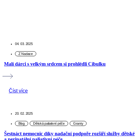
04. 03. 2025
Malí dárci s velkým srdcem si prohlédli Cibulku
Číst více
20. 02. 2025
Šestnáct nemocnic díky nadační podpoře rozšíří služby dětské
a perinatální paliativní péče