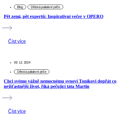
Pět zemí, pět expertů: Inspirativní večer v OPERO
Číst více
09. 12. 2024
Chci svému vážně nemocnému synovi Toníkovi dopřát co
nejšťastnější život, říká pečující táta Martin
Číst více