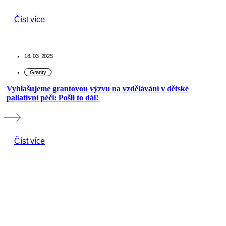
Číst více
18. 03. 2025
Vyhlašujeme grantovou výzvu na vzdělávání v dětské
paliativní péči: Pošli to dál!
Číst více