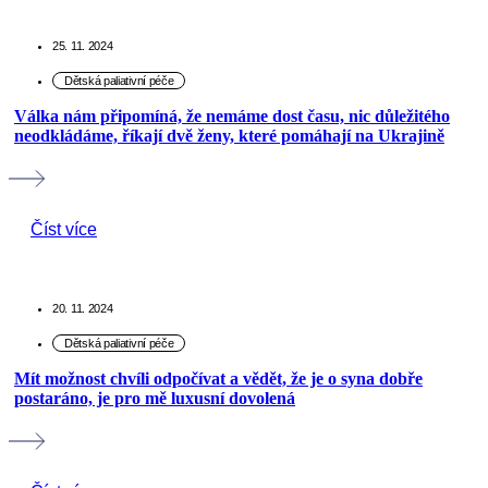
25. 11. 2024
Válka nám připomíná, že nemáme dost času, nic důležitého
neodkládáme, říkají dvě ženy, které pomáhají na Ukrajině
Číst více
20. 11. 2024
Mít možnost chvíli odpočívat a vědět, že je o syna dobře
postaráno, je pro mě luxusní dovolená