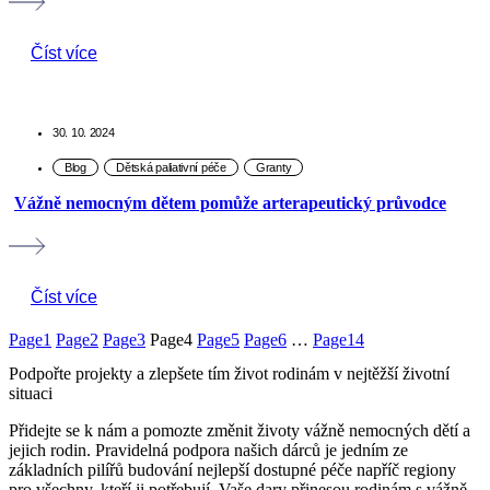
Číst více
30. 10. 2024
Vážně nemocným dětem pomůže arterapeutický průvodce
Číst více
Page
1
Page
2
Page
3
Page
4
Page
5
Page
6
…
Page
14
Podpořte projekty a zlepšete tím život rodinám v nejtěžší životní
situaci
Přidejte se k nám a pomozte změnit životy vážně nemocných dětí a
jejich rodin. Pravidelná podpora našich dárců je jedním ze
základních pilířů budování nejlepší dostupné péče napříč regiony
pro všechny, kteří ji potřebují. Vaše dary přinesou rodinám s vážně