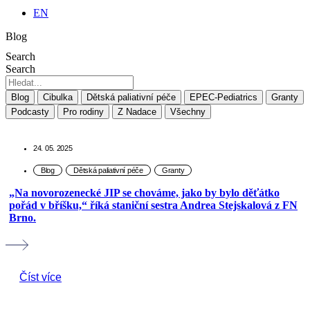
EN
Blog
Search
Search
Blog
Cibulka
Dětská paliativní péče
EPEC-Pediatrics
Granty
Podcasty
Pro rodiny
Z Nadace
Všechny
24. 05. 2025
„Na novorozenecké JIP se chováme, jako by bylo děťátko
pořád v bříšku,“ říká staniční sestra Andrea Stejskalová z FN
Brno.
Číst více