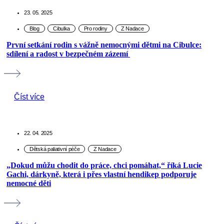
23. 05. 2025
První setkání rodin s vážně nemocnými dětmi na Cibulce:
sdílení a radost v bezpečném zázemí
Číst více
22. 04. 2025
„Dokud můžu chodit do práce, chci pomáhat,“ říká Lucie
Gachi, dárkyně, která i přes vlastní hendikep podporuje
nemocné děti