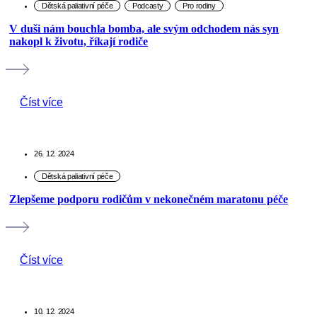
V duši nám bouchla bomba, ale svým odchodem nás syn
nakopl k životu, říkají rodiče
Číst více
26. 12. 2024
Zlepšeme podporu rodičům v nekonečném maratonu péče
Číst více
10. 12. 2024