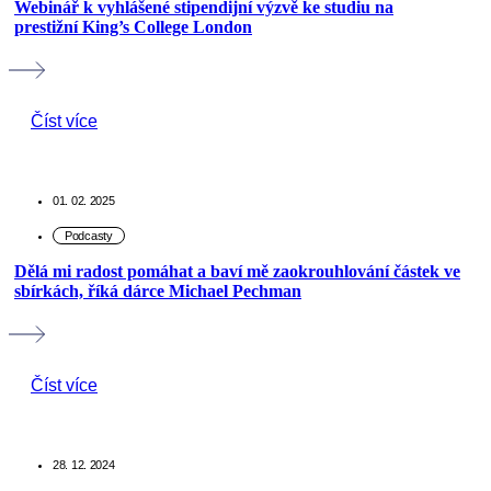
Webinář k vyhlášené stipendijní výzvě ke studiu na
prestižní King’s College London
Číst více
01. 02. 2025
Dělá mi radost pomáhat a baví mě zaokrouhlování částek ve
sbírkách, říká dárce Michael Pechman
Číst více
28. 12. 2024