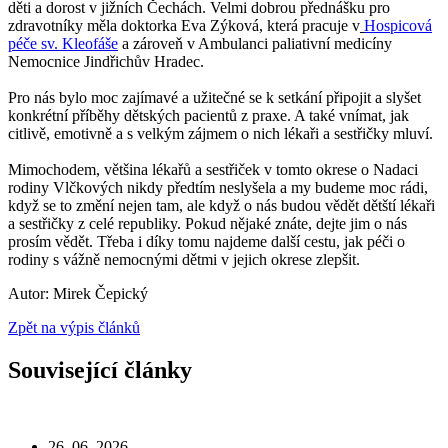
děti a dorost v jižních Čechách. Velmi dobrou přednášku pro
zdravotníky měla doktorka Eva Zýková, která pracuje v
Hospicová
péče sv. Kleofáše
a zároveň v Ambulanci paliativní medicíny
Nemocnice Jindřichův Hradec.
Pro nás bylo moc zajímavé a užitečné se k setkání připojit a slyšet
konkrétní příběhy dětských pacientů z praxe. A také vnímat, jak
citlivě, emotivně a s velkým zájmem o nich lékaři a sestřičky mluví.
Mimochodem, většina lékařů a sestřiček v tomto okrese o Nadaci
rodiny Vlčkových nikdy předtím neslyšela a my budeme moc rádi,
když se to změní nejen tam, ale když o nás budou vědět dětští lékaři
a sestřičky z celé republiky. Pokud nějaké znáte, dejte jim o nás
prosím vědět. Třeba i díky tomu najdeme další cestu, jak péči o
rodiny s vážně nemocnými dětmi v jejich okrese zlepšit.
Autor: Mirek Čepický
Zpět na výpis článků
Související články
26. 06. 2026