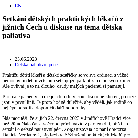
EN
Setkání dětských praktických lékařů z
jižních Čech u diskuse na téma dětská
paliativa
23.06.2023
Dětská paliativní péče
Praktičtí dětští lékaři a dětské sestřičky se ve své ordinaci s vážně
nemocnými dětmi většinou setkají jen párkrát za celou svou kariéru.
Ale ovlivní je to na dlouho, osudy malých pacientů si pamatují.
Pro malé pacienty a celé jejich rodiny jsou absolutně klíčoví, protože
jsou v první linii. Je proto hodně důležité, aby věděli, jak rodině co
nejlépe poradit a doporučit další odborníky.
Nás moc těší, že si jich 22. června 2023 v Jindřichově Hradci více
než 20 udělalo čas a večer po práci, navíc v parném dni, přišli na
setkání o dětské paliativní péči. Zorganizovala ho paní doktorka
Daniela Verdánová, předsedkyně Sdružení praktických lékařů pro