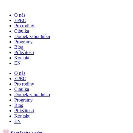
Přejít
k
O nás
obsahu
EPEC
Pro rodiny
Cibulka
Domek zahradníka
Programy
Blog
Příležitosti
Kontakt
EN
O nás
EPEC
Pro rodiny
Cibulka
Domek zahradníka
Programy
Blog
Příležitosti
Kontakt
EN