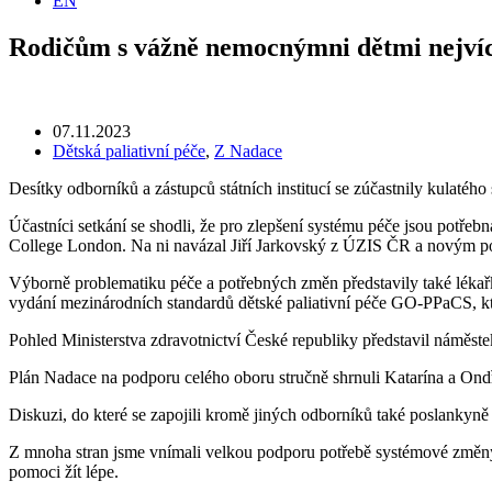
EN
Rodičům s vážně nemocnýmni dětmi nejví
07.11.2023
Dětská paliativní péče
,
Z Nadace
Desítky odborníků a zástupců státních institucí se zúčastnily kulatéh
Účastníci setkání se shodli, že pro zlepšení systému péče jsou potřebn
College London. Na ni navázal Jiří Jarkovský z ÚZIS ČR a novým po
Výborně problematiku péče a potřebných změn představily také lékařk
vydání mezinárodních standardů dětské paliativní péče GO-PPaCS, kt
Pohled Ministerstva zdravotnictví České republiky představil náměste
Plán Nadace na podporu celého oboru stručně shrnuli Katarína a Ond
Diskuzi, do které se zapojili kromě jiných odborníků také poslankyn
Z mnoha stran jsme vnímali velkou podporu potřebě systémové změny v
pomoci žít lépe.