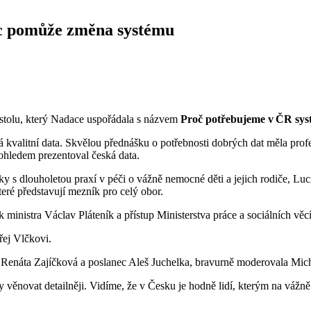
c pomůže změna systému
o stolu, který Nadace uspořádala s názvem
Proč potřebujeme v ČR sys
á kvalitní data. Skvělou přednášku o potřebnosti dobrých dat měla profe
hledem prezentoval česká data.
y s dlouholetou praxí v péči o vážně nemocné děti a jejich rodiče, Lu
eré představují mezník pro celý obor.
k ministra Václav Pláteník a přístup Ministerstva práce a sociálních 
řej Vlčkovi.
ě Renáta Zajíčková a poslanec Aleš Juchelka, bravurně moderovala Mic
ěnovat detailněji. Vidíme, že v Česku je hodně lidí, kterým na vážně 