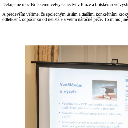
Děkujeme moc Britskému velvyslanectví v Praze a britskému velvyslanc
A především věříme, že společným úsilím a dalšími konkrétními kroky 
odlehčení, odpočinku od neustálé a velmi náročné péče. To mimo jiné 