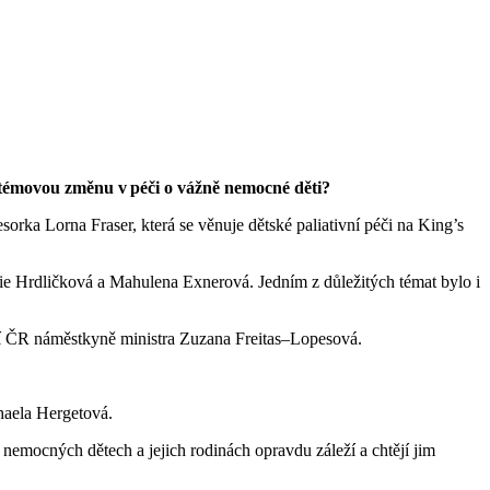
témovou změnu v péči o vážně nemocné děti?
sorka Lorna Fraser, která se věnuje dětské paliativní péči na King’s
cie Hrdličková a Mahulena Exnerová. Jedním z důležitých témat bylo i
věcí ČR náměstkyně ministra Zuzana Freitas–Lopesová.
haela Hergetová.
nemocných dětech a jejich rodinách opravdu záleží a chtějí jim