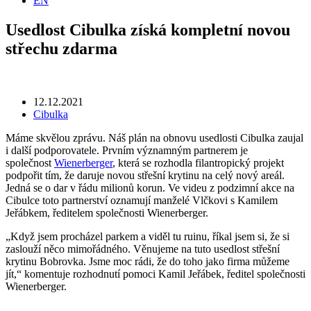
EN
Usedlost Cibulka získá kompletní novou
střechu zdarma
12.12.2021
Cibulka
Máme skvělou zprávu. Náš plán na obnovu usedlosti Cibulka zaujal
i další podporovatele. Prvním významným partnerem je
společnost
Wienerberger
, která se rozhodla filantropický projekt
podpořit tím, že daruje novou střešní krytinu na celý nový areál.
Jedná se o dar v řádu milionů korun. Ve videu z podzimní akce na
Cibulce toto partnerství oznamují manželé Vlčkovi s Kamilem
Jeřábkem, ředitelem společnosti Wienerberger.
„Když jsem procházel parkem a viděl tu ruinu, říkal jsem si, že si
zaslouží něco mimořádného. Věnujeme na tuto usedlost střešní
krytinu Bobrovka. Jsme moc rádi, že do toho jako firma můžeme
jít,“ komentuje rozhodnutí pomoci Kamil Jeřábek, ředitel společnosti
Wienerberger.