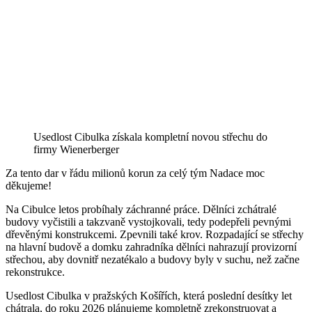
Usedlost Cibulka získala kompletní novou střechu do
firmy Wienerberger
Za tento dar v řádu milionů korun za celý tým Nadace moc
děkujeme!
Na Cibulce letos probíhaly záchranné práce. Dělníci zchátralé
budovy vyčistili a takzvaně vystojkovali, tedy podepřeli pevnými
dřevěnými konstrukcemi. Zpevnili také krov. Rozpadající se střechy
na hlavní budově a domku zahradníka dělníci nahrazují provizorní
střechou, aby dovnitř nezatékalo a budovy byly v suchu, než začne
rekonstrukce.
Usedlost Cibulka v pražských Košířích, která poslední desítky let
chátrala, do roku 2026 plánujeme kompletně zrekonstruovat a