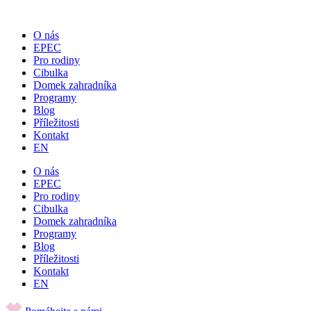
Přejít
k
O nás
obsahu
EPEC
Pro rodiny
Cibulka
Domek zahradníka
Programy
Blog
Příležitosti
Kontakt
EN
O nás
EPEC
Pro rodiny
Cibulka
Domek zahradníka
Programy
Blog
Příležitosti
Kontakt
EN