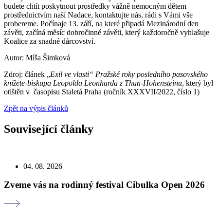
budete chtít poskytnout prostředky vážně nemocným dětem
prostřednictvím naší Nadace, kontaktujte nás, rádi s Vámi vše
probereme. Počínaje 13. září, na které připadá Mezinárodní den
závěti, začíná měsíc dobročinné závěti, který každoročně vyhlašuje
Koalice za snadné dárcovství.
Autor: Míša Šimková
Zdroj: článek „
Exil ve vlasti“ Pražské roky posledního pasovského
knížete-biskupa Leopolda Leonharda z Thun-Hohensteinu
, který byl
otištěn v časopisu Staletá Praha (ročník XXXVII/2022, číslo 1)
Zpět na výpis článků
Související články
04. 08. 2026
Zveme vás na rodinný festival Cibulka Open 2026