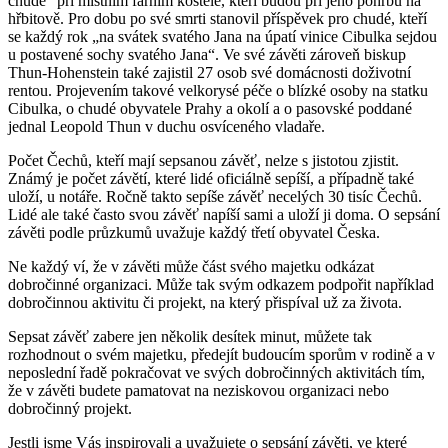
chudé“ při místním farním kostele, kteří budou při jeho pohřbu na
hřbitově. Pro dobu po své smrti stanovil příspěvek pro chudé, kteří
se každý rok „na svátek svatého Jana na úpatí vinice Cibulka sejdou
u postavené sochy svatého Jana“. Ve své závěti zároveň biskup
Thun-Hohenstein také zajistil 27 osob své domácnosti doživotní
rentou. Projevením takové velkorysé péče o blízké osoby na statku
Cibulka, o chudé obyvatele Prahy a okolí a o pasovské poddané
jednal Leopold Thun v duchu osvíceného vladaře.
Počet Čechů, kteří mají sepsanou závěť, nelze s jistotou zjistit.
Známý je počet závětí, které lidé oficiálně sepíší, a případně také
uloží, u notáře. Ročně takto sepíše závěť necelých 30 tisíc Čechů.
Lidé ale také často svou závěť napíší sami a uloží ji doma. O sepsání
závěti podle průzkumů uvažuje každý třetí obyvatel Česka.
Ne každý ví, že v závěti může část svého majetku odkázat
dobročinné organizaci. Může tak svým odkazem podpořit například
dobročinnou aktivitu či projekt, na který přispíval už za života.
Sepsat závěť zabere jen několik desítek minut, můžete tak
rozhodnout o svém majetku, předejít budoucím sporům v rodině a v
neposlední řadě pokračovat ve svých dobročinných aktivitách tím,
že v závěti budete pamatovat na neziskovou organizaci nebo
dobročinný projekt.
Jestli jsme Vás inspirovali a uvažujete o sepsání závěti, ve které