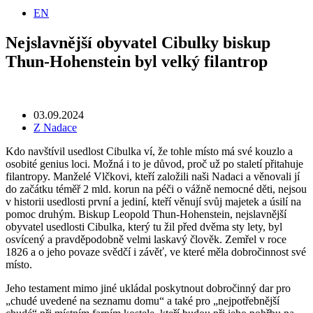
EN
Nejslavnější obyvatel Cibulky biskup
Thun-Hohenstein byl velký filantrop
03.09.2024
Z Nadace
Kdo navštívil usedlost Cibulka ví, že tohle místo má své kouzlo a
osobité genius loci. Možná i to je důvod, proč už po staletí přitahuje
filantropy. Manželé Vlčkovi, kteří založili naši Nadaci a věnovali jí
do začátku téměř 2 mld. korun na péči o vážně nemocné děti, nejsou
v historii usedlosti první a jediní, kteří věnují svůj majetek a úsilí na
pomoc druhým. Biskup Leopold Thun-Hohenstein, nejslavnější
obyvatel usedlosti Cibulka, který tu žil před dvěma sty lety, byl
osvícený a pravděpodobně velmi laskavý člověk. Zemřel v roce
1826 a o jeho povaze svědčí i závěť, ve které měla dobročinnost své
místo.
Jeho testament mimo jiné ukládal poskytnout dobročinný dar pro
„chudé uvedené na seznamu domu“ a také pro „nejpotřebnější