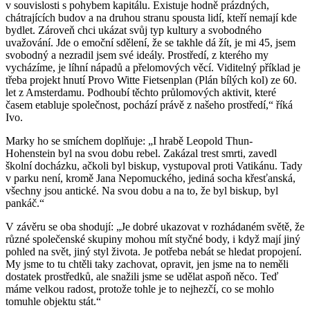
v souvislosti s pohybem kapitálu. Existuje hodně prázdných,
chátrajících budov a na druhou stranu spousta lidí, kteří nemají kde
bydlet. Zároveň chci ukázat svůj typ kultury a svobodného
uvažování. Jde o emoční sdělení, že se takhle dá žít, je mi 45, jsem
svobodný a nezradil jsem své ideály. Prostředí, z kterého my
vycházíme, je líhní nápadů a přelomových věcí. Viditelný příklad je
třeba projekt hnutí Provo Witte Fietsenplan (Plán bílých kol) ze 60.
let z Amsterdamu. Podhoubí těchto průlomových aktivit, které
časem etabluje společnost, pochází právě z našeho prostředí,“ říká
Ivo.
Marky ho se smíchem doplňuje: „I hrabě Leopold Thun-
Hohenstein byl na svou dobu rebel. Zakázal trest smrti, zavedl
školní docházku, ačkoli byl biskup, vystupoval proti Vatikánu. Tady
v parku není, kromě Jana Nepomuckého, jediná socha křesťanská,
všechny jsou antické. Na svou dobu a na to, že byl biskup, byl
pankáč.“
V závěru se oba shodují: „Je dobré ukazovat v rozhádaném světě, že
různé společenské skupiny mohou mít styčné body, i když mají jiný
pohled na svět, jiný styl života. Je potřeba nebát se hledat propojení.
My jsme to tu chtěli taky zachovat, opravit, jen jsme na to neměli
dostatek prostředků, ale snažili jsme se udělat aspoň něco. Teď
máme velkou radost, protože tohle je to nejhezčí, co se mohlo
tomuhle objektu stát.“