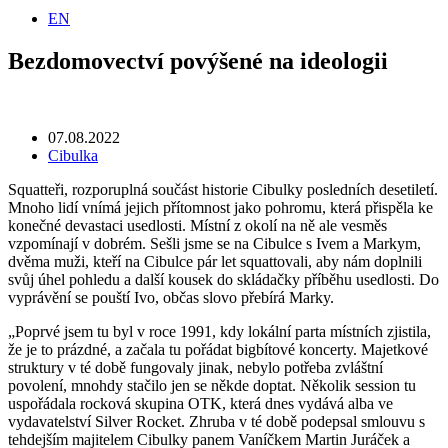
EN
Bezdomovectví povýšené na ideologii
07.08.2022
Cibulka
Squatteři, rozporuplná součást historie Cibulky posledních desetiletí.
Mnoho lidí vnímá jejich přítomnost jako pohromu, která přispěla ke
konečné devastaci usedlosti. Místní z okolí na ně ale vesměs
vzpomínají v dobrém. Sešli jsme se na Cibulce s Ivem a Markym,
dvěma muži, kteří na Cibulce pár let squattovali, aby nám doplnili
svůj úhel pohledu a další kousek do skládačky příběhu usedlosti. Do
vyprávění se pouští Ivo, občas slovo přebírá Marky.
„Poprvé jsem tu byl v roce 1991, kdy lokální parta místních zjistila,
že je to prázdné, a začala tu pořádat bigbítové koncerty. Majetkové
struktury v té době fungovaly jinak, nebylo potřeba zvláštní
povolení, mnohdy stačilo jen se někde doptat. Několik session tu
uspořádala rocková skupina OTK, která dnes vydává alba ve
vydavatelství Silver Rocket. Zhruba v té době podepsal smlouvu s
tehdejším majitelem Cibulky panem Vaníčkem Martin Juráček a