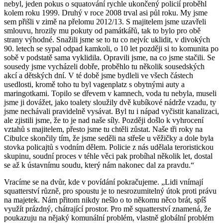
nebyl, jeden pokus o squatování rychle ukončený policií proběhl
kolem roku 1999. Druhý v roce 2008 trval asi půl roku. My jsme
sem přišli v zimě na přelomu 2012/13. S majitelem jsme uzavřeli
smlouvu, hrozily mu pokuty od památkářů, tak to bylo pro obě
strany výhodné. Snažili jsme se to tu co nejvíc uklidit, v divokých
90. letech se sypal odpad kamkoli, o 10 let později si to komunita po
sobě v podstatě sama vyklidila. Opravili jsme, na co jsme stačili. Se
sousedy jsme vycházeli dobře, proběhlo tu několik sousedských
akcí a dětských dní. V té době jsme bydleli ve všech částech
usedlosti, kromě toho tu byl vagenplatz s obytnými auty a
maringotkami. Topilo se dřevem v kamnech, voda tu nebyla, museli
jsme ji dovážet, jako toalety sloužily dvě kubíkové nádrže vzadu, ty
jsme nechávali pravidelně vysávat. Byl tu i nápad vyčistit kanalizaci,
ale zjistili jsme, že to je nad naše síly. Později došlo k vyhrocení
vztahů s majitelem, přesto jsme tu chtěli zůstat. Naše tři roky na
Cibulce skončily tím, že jsme seděli na střeše u věžičky a dole byla
stovka policajtů s vodním dělem. Policie z nás udělala teroristickou
skupinu, soudní proces v téhle věci pak probíhal několik let, dostal
se až k ústavnímu soudu, který nám nakonec dal za pravdu.“
Vracíme se na dvůr, kde v povídání pokračujeme. „Lidi vnímají
squatterství různě, pro spoustu je to nesrozumitelný útok proti právu
na majetek. Nám přitom nikdy nešlo o to někomu něco brát, spíš
využít prázdný, chátrající prostor. Pro mě squatterství znamená, že
poukazuju na nějaký komunální problém, vlastně globální problém