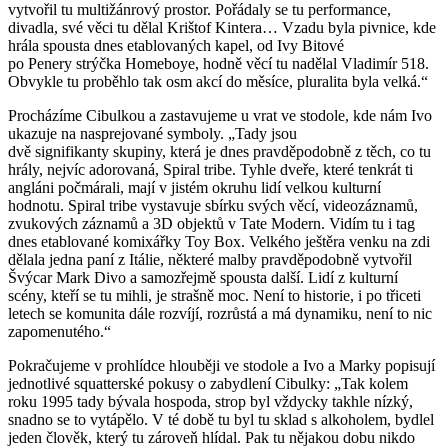
vytvořil tu multižánrový prostor. Pořádaly se tu performance,
divadla, své věci tu dělal Krištof Kintera… Vzadu byla pivnice, kde
hrála spousta dnes etablovaných kapel, od Ivy Bitové
po Penery strýčka Homeboye, hodně věcí tu nadělal Vladimír 518.
Obvykle tu proběhlo tak osm akcí do měsíce, pluralita byla velká.“
Procházíme Cibulkou a zastavujeme u vrat ve stodole, kde nám Ivo
ukazuje na nasprejované symboly. „Tady jsou
dvě signifikanty skupiny, která je dnes pravděpodobně z těch, co tu
hrály, nejvíc adorovaná, Spiral tribe. Tyhle dveře, které tenkrát ti
angláni počmárali, mají v jistém okruhu lidí velkou kulturní
hodnotu. Spiral tribe vystavuje sbírku svých věcí, videozáznamů,
zvukových záznamů a 3D objektů v Tate Modern. Vidím tu i tag
dnes etablované komixářky Toy Box. Velkého ještěra venku na zdi
dělala jedna paní z Itálie, některé malby pravděpodobně vytvořil
Švýcar Mark Divo a samozřejmě spousta další. Lidí z kulturní
scény, kteří se tu mihli, je strašně moc. Není to historie, i po třiceti
letech se komunita dále rozvíjí, rozrůstá a má dynamiku, není to nic
zapomenutého.“
Pokračujeme v prohlídce hlouběji ve stodole a Ivo a Marky popisují
jednotlivé squatterské pokusy o zabydlení Cibulky: „Tak kolem
roku 1995 tady bývala hospoda, strop byl vždycky takhle nízký,
snadno se to vytápělo. V té době tu byl tu sklad s alkoholem, bydlel
jeden člověk, který tu zároveň hlídal. Pak tu nějakou dobu nikdo