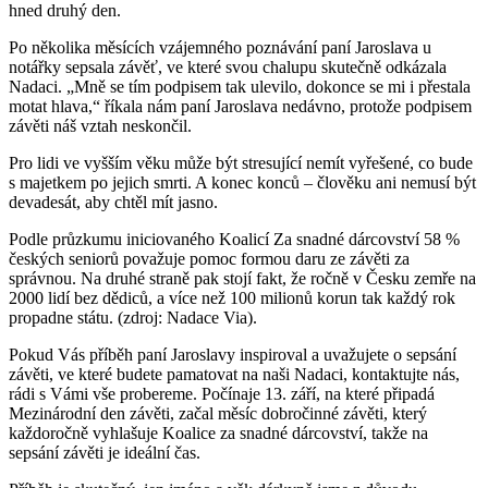
hned druhý den.
Po několika měsících vzájemného poznávání paní Jaroslava u
notářky sepsala závěť, ve které svou chalupu skutečně odkázala
Nadaci. „Mně se tím podpisem tak ulevilo, dokonce se mi i přestala
motat hlava,“ říkala nám paní Jaroslava nedávno, protože podpisem
závěti náš vztah neskončil.
Pro lidi ve vyšším věku může být stresující nemít vyřešené, co bude
s majetkem po jejich smrti. A konec konců – člověku ani nemusí být
devadesát, aby chtěl mít jasno.
Podle průzkumu iniciovaného Koalicí Za snadné dárcovství 58 %
českých seniorů považuje pomoc formou daru ze závěti za
správnou. Na druhé straně pak stojí fakt, že ročně v Česku zemře na
2000 lidí bez dědiců, a více než 100 milionů korun tak každý rok
propadne státu. (zdroj: Nadace Via).
Pokud Vás příběh paní Jaroslavy inspiroval a uvažujete o sepsání
závěti, ve které budete pamatovat na naši Nadaci, kontaktujte nás,
rádi s Vámi vše probereme. Počínaje 13. září, na které připadá
Mezinárodní den závěti, začal měsíc dobročinné závěti, který
každoročně vyhlašuje Koalice za snadné dárcovství, takže na
sepsání závěti je ideální čas.