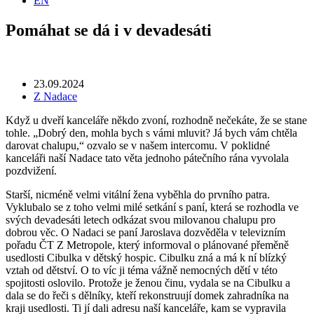
EN
Pomáhat se dá i v devadesáti
23.09.2024
Z Nadace
Když u dveří kanceláře někdo zvoní, rozhodně nečekáte, že se stane
tohle. „Dobrý den, mohla bych s vámi mluvit? Já bych vám chtěla
darovat chalupu,“ ozvalo se v našem intercomu. V poklidné
kanceláři naší Nadace tato věta jednoho pátečního rána vyvolala
pozdvižení.
Starší, nicméně velmi vitální žena vyběhla do prvního patra.
Vyklubalo se z toho velmi milé setkání s paní, která se rozhodla ve
svých devadesáti letech odkázat svou milovanou chalupu pro
dobrou věc. O Nadaci se paní Jaroslava dozvěděla v televizním
pořadu ČT Z Metropole, který informoval o plánované přeměně
usedlosti Cibulka v dětský hospic. Cibulku zná a má k ní blízký
vztah od dětství. O to víc ji téma vážně nemocných dětí v této
spojitosti oslovilo. Protože je ženou činu, vydala se na Cibulku a
dala se do řeči s dělníky, kteří rekonstruují domek zahradníka na
kraji usedlosti. Ti jí dali adresu naší kanceláře, kam se vypravila