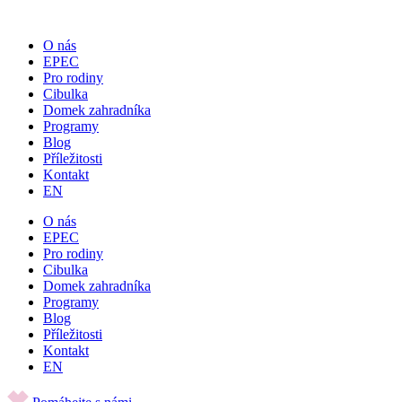
Přejít
k
O nás
obsahu
EPEC
Pro rodiny
Cibulka
Domek zahradníka
Programy
Blog
Příležitosti
Kontakt
EN
O nás
EPEC
Pro rodiny
Cibulka
Domek zahradníka
Programy
Blog
Příležitosti
Kontakt
EN