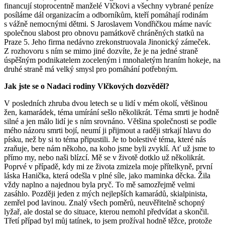
financují stoprocentně manželé Vlčkovi a všechny vybrané peníze
posíláme dál organizacím a odborníkům, kteří pomáhají rodinám
s vážně nemocnými dětmi. S Jaroslavem Vondřičkou máme navíc
společnou slabost pro obnovu památkově chráněných statků na
Praze 5. Jeho firma nedávno zrekonstruovala Jinonický zámeček.
Z rozhovoru s ním se mimo jiné dozvíte, že je na jedné straně
úspěšným podnikatelem zoceleným i mnohaletým hraním hokeje, na
druhé straně má velký smysl pro pomáhání potřebným.
Jak jste se o Nadaci rodiny Vlčkových dozvěděl?
V posledních zhruba dvou letech se u lidí v mém okolí, většinou
žen, kamarádek, téma umírání sešlo několikrát. Téma smrti je hodně
silné a jen málo lidí je s ním srovnáno. Většina společnosti se podle
mého názoru smrti bojí, neumí ji přijmout a raději strkají hlavu do
písku, než by si to téma připustili. Je to bolestivé téma, které nás
zraňuje, bere nám někoho, na koho jsme byli zvyklí. Ať už jsme to
přímo my, nebo naši blízcí. Mě se v životě dotklo už několikrát.
Poprvé v případě, kdy mi ze života zmizela moje přítelkyně, první
láska Hanička, která odešla v plné síle, jako maminka děcka. Žila
vždy naplno a najednou byla pryč. To mě samozřejmě velmi
zasáhlo. Později jeden z mých nejlepších kamarádů, skialpinista,
zemřel pod lavinou. Znalý všech poměrů, neuvěřitelně schopný
lyžař, ale dostal se do situace, kterou nemohl předvídat a skončil.
Třetí případ byl můj tatínek, to jsem prožíval hodně těžce, protože