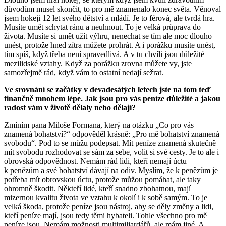
důvodům musel skončit, to pro mě znamenalo konec světa. Věnoval
jsem hokeji 12 let svého dětství a mládí. Je to férová, ale tvrdá hra.
Musíte umět schytat ránu a neuhnout. To je velká průprava do
života. Musíte si umět užít výhru, nenechat se tím ale moc dlouho
unést, protože hned zítra můžete prohrát. A i porážku musíte unést,
tím spíš, když třeba není spravedlivá. A v tu chvíli jsou důležité
mezilidské vztahy. Když za porážku zrovna můžete vy, jste
samozřejmě rád, když vám to ostatní nedají sežrat.
Ve srovnání se začátky v devadesátých letech jste na tom teď
finančně mnohem lépe. Jak jsou pro vás peníze důležité a jakou
radost vám v životě dělaly nebo dělají?
Zmíním pana Miloše Formana, který na otázku „Co pro vás
znamená bohatství?“ odpověděl krásně: „Pro mě bohatství znamená
svobodu“. Pod to se můžu podepsat. Mít peníze znamená skutečně
mít svobodu rozhodovat se sám za sebe, volit si své cesty. Je to ale i
obrovská odpovědnost. Nemám rád lidi, kteří nemají úctu
k penězům a své bohatství dávají na odiv. Myslím, že k penězům je
potřeba mít obrovskou úctu, protože můžou pomáhat, ale taky
ohromně škodit. Někteří lidé, kteří snadno zbohatnou, mají
mizernou kvalitu života ve vztahu k okolí i k sobě samým. To je
velká škoda, protože peníze jsou nástroj, aby se děly změny a lidi,
kteří peníze mají, jsou tedy těmi hybateli. Tohle všechno pro mě
peníze jsou. Nemám možnosti multimiliardářů, ale mám jiné. A