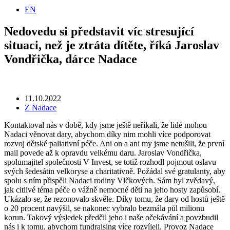
EN
Nedovedu si představit víc stresující
situaci, než je ztráta dítěte, říká Jaroslav
Vondřička, dárce Nadace
11.10.2022
Z Nadace
Kontaktoval nás v době, kdy jsme ještě neříkali, že lidé mohou
Nadaci věnovat dary, abychom díky nim mohli více podporovat
rozvoj dětské paliativní péče. Ani on a ani my jsme netušili, že první
mail povede až k opravdu velkému daru. Jaroslav Vondřička,
spolumajitel společnosti V Invest, se totiž rozhodl pojmout oslavu
svých šedesátin velkoryse a charitativně. Požádal své gratulanty, aby
spolu s ním přispěli Nadaci rodiny Vlčkových. Sám byl zvědavý,
jak citlivé téma péče o vážně nemocné děti na jeho hosty zapůsobí.
Ukázalo se, že rezonovalo skvěle. Díky tomu, že dary od hostů ještě
o 20 procent navýšil, se nakonec vybralo bezmála půl milionu
korun. Takový výsledek předčil jeho i naše očekávání a povzbudil
nás i k tomu, abychom fundraising více rozvíjeli. Provoz Nadace