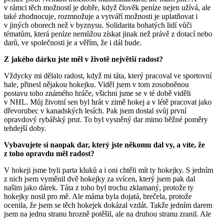
v rámci těch možností je dobře, když člověk peníze nejen užívá, ale
také zhodnocuje, rozmnožuje a vytváří možnosti je uplatňovat i
v jiných oborech než v byznysu. Solidarita bohatých lidí vůči
tématům, která peníze nemůžou získat jinak než právě z dotací nebo
darů, ve společnosti je a věřím, že i dál bude.
Z jakého dárku jste měl v životě největší radost?
Vždycky mi dělalo radost, když mi táta, který pracoval ve sportovní
hale, přinesl nějakou hokejku. Viděl jsem v tom zosobněnou
postavu toho známého hráče, všichni jsme se v té době viděli
v NHL. Můj životní sen byl hrát v zimě hokej a v létě pracovat jako
dřevorubec v kanadských lesích. Pak jsem dostal svůj první
opravdový rybářský prut. To byl vysněný dar mimo běžné poměry
tehdejší doby.
Vybavujete si naopak dar, který jste někomu dal vy, a víte, že
z toho opravdu měl radost?
V hokeji jsme byli parta kluků a i oni chtěli mít ty hokejky. S jedním
z nich jsem vyměnil dvě hokejky za svícen, který jsem pak dal
našim jako dárek. Táta z toho byl trochu zklamaný, protože ty
hokejky nosil pro mě. Ale máma byla dojatá, brečela, protože
ocenila, že jsem se těch hokejek dokázal vzdát. Takže jedním darem
jsem na jednu stranu hrozně potěšil, ale na druhou stranu zranil. Ale