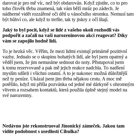
darovat je pro mě víc, než být obdarován. Když zjistíte, co to pro
toho člověk třeba znamená, tak vám běží mráz po zádech. Je
nádherné vidět rozzářené oči dětí u vánočního stromku. Nemusí tam
být bůhví co, ale když to trefíte, tak ty jiskry z očí lítají.
Jaký to byl pocit, když se lidé z vašeho okolí rozhodli vás
podpořit a začali na vaši narozeninovou akci reagovat? Díky
vám se zapojilo hodně lidí.
To je hezká věc. Věřím, že mezi lidmi existují primárně pozitivní
vazby. Jednalo se o skupinu bohatých lidí, ale byl jsem opatrný a
věděl jsem, že jim nemusíme sednout do noty. Přistupoval jsem
k tomu rezervovaně a pak mě jejich reakce nadchla. To nadšení
myslím sdíleli i všichni ostatní. A to je nakonec možná důležitější
než ty peníze. Ukázal jsem jim třeba nějakou cestu. A moc mě
potěšilo, když mi přišla pozvánka od jedné mé dárkyně s ohromným
vlivem a rozsahem kontaktů, která použila úplně stejný model na
své narozeniny.
Nedávno jste rekonstruoval Jinonický zámeček. Jakou tam
vidíte podobnost s usedlostí Cibulka?