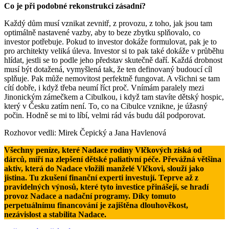
Co je při podobné rekonstrukci zásadní?
Každý dům musí vznikat zevnitř, z provozu, z toho, jak jsou tam
optimálně nastavené vazby, aby to beze zbytku splňovalo, co
investor potřebuje. Pokud to investor dokáže formulovat, pak je to
pro architekty veliká úleva. Investor si to pak také dokáže v průběhu
hlídat, jestli se to podle jeho představ skutečně daří. Každá drobnost
musí být dotažená, vymyšlená tak, že ten definovaný budoucí cíl
splňuje. Pak může nemovitost perfektně fungovat. A všichni se tam
cítí dobře, i když třeba neumí říct proč. Vnímám paralely mezi
Jinonickým zámečkem a Cibulkou, i když tam stavíte dětský hospic,
který v Česku zatím není. To, co na Cibulce vznikne, je úžasný
počin. Hodně se mi to líbí, velmi rád vás budu dál podporovat.
Rozhovor vedli: Mirek Čepický a Jana Havlenová
Všechny peníze, které Nadace rodiny Vlčkových získá od
dárců, míří na zlepšení dětské paliativní péče. Převážná většina
aktiv, která do Nadace vložili manželé Vlčkovi, slouží jako
jistina. Tu zkušení finanční experti investují. Teprve až z
pravidelných výnosů, které tyto investice přinášejí, se hradí
provoz Nadace a nadační programy. Díky tomuto
perpetuálnímu financování je zajištěna dlouhověkost,
nezávislost a stabilita Nadace.