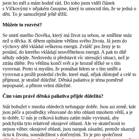
jsem ho měl a mám hodně rád. Do toho jsem viděl článek
s Vlčkovými v nějakém časopise, který to umocnil tím, že se jedná o
děti. To je samozřejmě ještě těžší.
Můžete to rozvést?
Se smrtí starého člověka, který má život za sebou, se smíříme snáz
než u děcka. K dětem upínáme většinu svého života. Já jsem do
výchovy dětí vkládal veškerou energii. Zvlášť pro ženy je to
poslání, do kterého vkládají neuvěřitelnou energii. A pak to dítě
někdy odejde. Nedovedu si představit víc stresující situaci, než je
ztráta dítěte. Pro většinu končí svět a je hrozně těžké se s tím
vyrovnat. Proto si myslím, že pomáhat lidem se s tím smířit a
vyrovnat a prožít poslední chvíle, které mají, nějak důstojně a celé to
přijmout, je strašně důležité. Dětská paliativa je téma poměrně
nepopsané, a přitom velmi důležité.
Čím vám právě dětská paliativa přijde důležitá?
Stát bohužel v mnoha ohledech nefunguje dobře. Jsou asi země, kde
jsou péče a prostředky věnované do této oblasti mnohem větší, a je
to dobře. U nás je celková kultura zatím málo vyvinutá, aby
podchytila tyto relativně okrajové oblasti. Ale ve skutečnosti to
nejsou vůbec okrajové oblasti, jsou naopak zásadní, protože ukazují
úctu k životu, sounáležitost s dotčenými. To je pro společnost