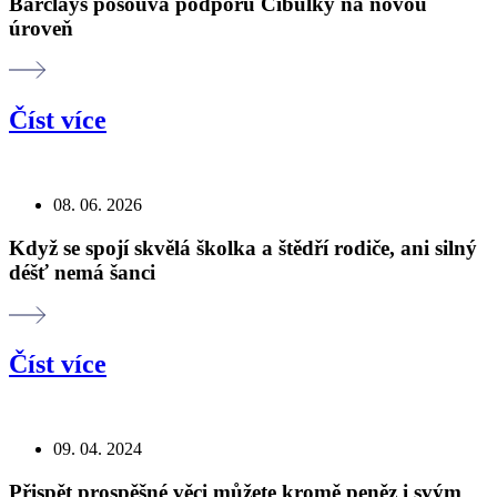
Barclays posouvá podporu Cibulky na novou
úroveň
Číst více
08. 06. 2026
Když se spojí skvělá školka a štědří rodiče, ani silný
déšť nemá šanci
Číst více
09. 04. 2024
Přispět prospěšné věci můžete kromě peněz i svým