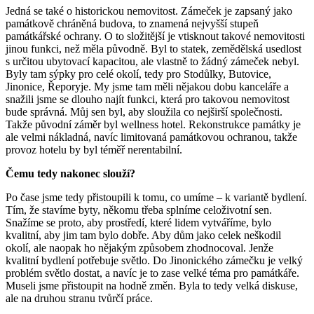
Jedná se také o historickou nemovitost. Zámeček je zapsaný jako
památkově chráněná budova, to znamená nejvyšší stupeň
památkářské ochrany. O to složitější je vtisknout takové nemovitosti
jinou funkci, než měla původně. Byl to statek, zemědělská usedlost
s určitou ubytovací kapacitou, ale vlastně to žádný zámeček nebyl.
Byly tam sýpky pro celé okolí, tedy pro Stodůlky, Butovice,
Jinonice, Řeporyje. My jsme tam měli nějakou dobu kanceláře a
snažili jsme se dlouho najít funkci, která pro takovou nemovitost
bude správná. Můj sen byl, aby sloužila co nejširší společnosti.
Takže původní záměr byl wellness hotel. Rekonstrukce památky je
ale velmi nákladná, navíc limitovaná památkovou ochranou, takže
provoz hotelu by byl téměř nerentabilní.
Čemu tedy nakonec slouží?
Po čase jsme tedy přistoupili k tomu, co umíme – k variantě bydlení.
Tím, že stavíme byty, někomu třeba splníme celoživotní sen.
Snažíme se proto, aby prostředí, které lidem vytváříme, bylo
kvalitní, aby jim tam bylo dobře. Aby dům jako celek neškodil
okolí, ale naopak ho nějakým způsobem zhodnocoval. Jenže
kvalitní bydlení potřebuje světlo. Do Jinonického zámečku je velký
problém světlo dostat, a navíc je to zase velké téma pro památkáře.
Museli jsme přistoupit na hodně změn. Byla to tedy velká diskuse,
ale na druhou stranu tvůrčí práce.