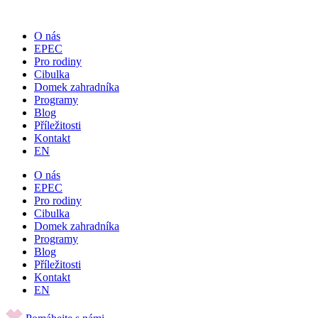
Přejít
k
O nás
obsahu
EPEC
Pro rodiny
Cibulka
Domek zahradníka
Programy
Blog
Příležitosti
Kontakt
EN
O nás
EPEC
Pro rodiny
Cibulka
Domek zahradníka
Programy
Blog
Příležitosti
Kontakt
EN