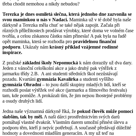
třeba chodit nemohou a nikdy nebudou?
Terezka je dnes osmiletá slečna, která jednoho dne zazvonila se
svou maminkou u nás v Nadaci.
Maminka už v té době byla naše
dárkyně a Terezka měla chuť se také nějak zapojit. Začala při
různých příležitostech prodávat výrobky, které doma ve volném čase
tvořila, a celou získanou částku nám přinesla! A pak byla na řadě
opět maminka, která se rozhodla pro
pravidelnou finanční
podporu
. Ukázaly nám
krásný příklad vzájemné rodinné
inspirace.
Z pražské
základní školy Nepomucká
k nám dorazily už dva dary.
Jeden z vánoční celoškolní akce a jako druhý pak výtěžek z
jarmarku třídy 2.B. A ani studenti středních škol nezůstávají
pozadu. Kvartáni
gymnázia Kavalírka
a studenti vyššího
gymnázia Ohradní
– to jsou další skupiny mladých lidí, kteří se
rozhodli poslat výtěžek své akce (jarmarku a filmového festivalu)
tam, kde pomůže. A prokázali tím, že jim nejsou lhostejné problémy
a osudy druhých lidí.
Jedna naše významná dárkyně říká, že
pokud člověk může pomoci
slabším, tak by měl.
A naši dárci prostřednictvím svých darů
pomáhají vlastně dvakrát. Vlastním darem umožní přinést úlevu a
podporu těm, kteří ji nejvíc potřebují. A současně předávají důležité
hodnoty a dovednosti mladším generacím. A my už teď na