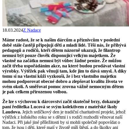
18.03.2024
Z Nadace
Máme radost, že se k našim dárcům a příznivcům v poslední
době stále častěji připojují děti a mladí lidé. Těší nás, že přibývá
pedagogů a rodičů, kteří dětem názorně ukazují, že filantrop
nemusí být pouze člověk disponující velkým majetkem. Že
vlastně na začátku nemusí být vůbec žádné peníze. Že můžou
začít třeba uspořádáním akce, na které budou prodávat vlastní
výrobky. Výtěžek pak věnují tam, kde jim to dává smysl. A díky
tomu si na vlastní kůži vyzkouší, že i bez vlastního majetku
mohou podporovat obecné dobro a zlepšovat kvalitu života ve
svém okolí. A směřovat pomoc zrovna vážně nemocným dětem
je pak celkem přirozenou volbou.
Že lze s výchovou k dárcovství začít skutečně brzy, dokazuje
paní ředitelka Lucová se svým kolektivem z mateřské školy
Laudova.
Jejich srdíčkový den je tradiční charitativní projekt, jehož
výtěžek z loňského roku se s dětmi i s rodiči rozhodli věnovat naší
Nadaci. Při jaké jiné příležitosti by si mohli společně popovídat o
tom, že jsou i děti, které mají v životě míň štěstí, a do školky ani