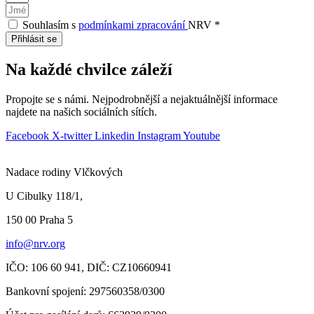
Souhlasím s
podmínkami zpracování
NRV *
Přihlásit se
Na každé chvilce záleží
Propojte se s námi. Nejpodrobnější a nejaktuálnější informace
najdete na našich sociálních sítích.
Facebook
X-twitter
Linkedin
Instagram
Youtube
Nadace rodiny Vlčkových
U Cibulky 118/1,
150 00 Praha
5
info@nrv.org
IČO: 106 60 941,
DIČ: CZ10660941
Bankovní spojení: 297560358/0300