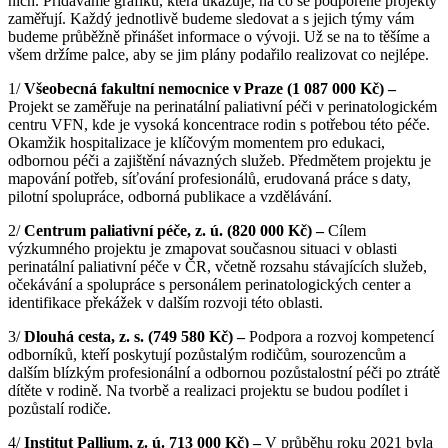
nich. Přidáváme grafiku, která ukazuje, na co se podpořené projekty
zaměřují. Každý jednotlivě budeme sledovat a s jejich týmy vám
budeme průběžně přinášet informace o vývoji. Už se na to těšíme a
všem držíme palce, aby se jim plány podařilo realizovat co nejlépe.
1/
Všeobecná fakultní nemocnice v Praze (1
087 000 Kč)
–
Projekt se zaměřuje na perinatální paliativní péči v perinatologickém
centru VFN, kde je vysoká koncentrace rodin s potřebou této péče.
Okamžik hospitalizace je klíčovým momentem pro edukaci,
odbornou péči a zajištění návazných služeb. Předmětem projektu je
mapování potřeb, síťování profesionálů, erudovaná práce s daty,
pilotní spolupráce, odborná publikace a vzdělávání.
2/
Centrum paliativní péče, z.
ú.
(820 000 Kč) –
Cílem
výzkumného projektu je zmapovat současnou situaci v oblasti
perinatální paliativní péče v ČR, včetně rozsahu stávajících služeb,
očekávání a spolupráce s personálem perinatologických center a
identifikace překážek v dalším rozvoji této oblasti.
3/
Dlouhá cesta, z.
s. (749 580 Kč) –
Podpora a rozvoj kompetencí
odborníků, kteří poskytují pozůstalým rodičům, sourozencům a
dalším blízkým profesionální a odbornou pozůstalostní péči po ztrátě
dítěte v rodině. Na tvorbě a realizaci projektu se budou podílet i
pozůstalí rodiče.
4/
Institut Pallium, z.
ú.
713 000 Kč)
–
V průběhu roku 2021 byla