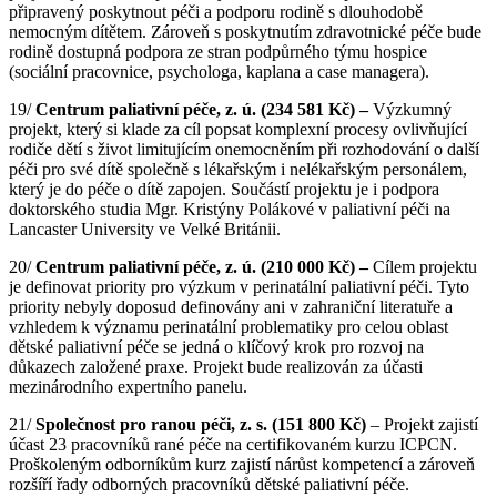
připravený poskytnout péči a podporu rodině s dlouhodobě
nemocným dítětem. Zároveň s poskytnutím zdravotnické péče bude
rodině dostupná podpora ze stran podpůrného týmu hospice
(sociální pracovnice, psychologa, kaplana a case managera).
19/
Centrum paliativní péče, z.
ú.
(234 581 Kč)
–
Výzkumný
projekt, který si klade za cíl popsat komplexní procesy ovlivňující
rodiče dětí s život limitujícím onemocněním při rozhodování o další
péči pro své dítě společně s lékařským i nelékařským personálem,
který je do péče o dítě zapojen. Součástí projektu je i podpora
doktorského studia Mgr. Kristýny Polákové v paliativní péči na
Lancaster University ve Velké Británii.
20/
Centrum paliativní péče, z.
ú.
(210 000 Kč)
–
Cílem projektu
je definovat priority pro výzkum v perinatální paliativní péči. Tyto
priority nebyly doposud definovány ani v zahraniční literatuře a
vzhledem k významu perinatální problematiky pro celou oblast
dětské paliativní péče se jedná o klíčový krok pro rozvoj na
důkazech založené praxe. Projekt bude realizován za účasti
mezinárodního expertního panelu.
21/
Společnost pro ranou péči, z. s.
(151 800 Kč)
– Projekt zajistí
účast 23 pracovníků rané péče na certifikovaném kurzu ICPCN.
Proškoleným odborníkům kurz zajistí nárůst kompetencí a zároveň
rozšíří řady odborných pracovníků dětské paliativní péče.