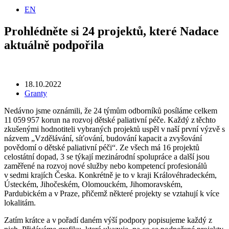
EN
Prohlédněte si 24 projektů, které Nadace
aktuálně podpořila
18.10.2022
Granty
Nedávno jsme oznámili, že 24 týmům odborníků posíláme celkem
11 059 957 korun na rozvoj dětské paliativní péče. Každý z těchto
zkušenými hodnotiteli vybraných projektů uspěl v naší první výzvě s
názvem „Vzdělávání, síťování, budování kapacit a zvyšování
povědomí o dětské paliativní péči“. Ze všech má 16 projektů
celostátní dopad, 3 se týkají mezinárodní spolupráce a další jsou
zaměřené na rozvoj nové služby nebo kompetencí profesionálů
v sedmi krajích Česka. Konkrétně je to v kraji Královéhradeckém,
Ústeckém, Jihočeském, Olomouckém, Jihomoravském,
Pardubickém a v Praze, přičemž některé projekty se vztahují k více
lokalitám.
Zatím krátce a v pořadí daném výší podpory popisujeme každý z