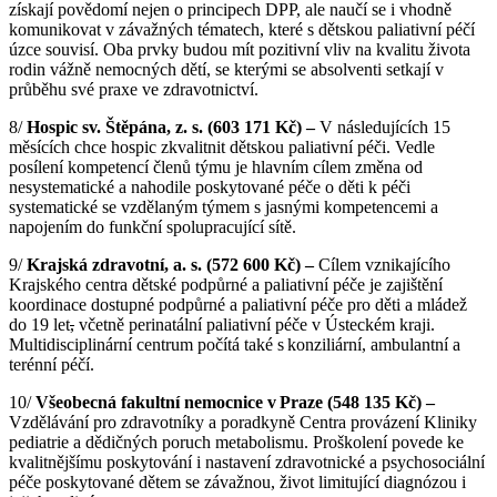
získají povědomí nejen o principech DPP, ale naučí se i vhodně
komunikovat v závažných tématech, které s dětskou paliativní péčí
úzce souvisí. Oba prvky budou mít pozitivní vliv na kvalitu života
rodin vážně nemocných dětí, se kterými se absolventi setkají v
průběhu své praxe ve zdravotnictví.
8/
Hospic sv. Štěpána, z.
s. (603 171 Kč) –
V následujících 15
měsících chce hospic zkvalitnit dětskou paliativní péči. Vedle
posílení kompetencí členů týmu je hlavním cílem změna od
nesystematické a nahodile poskytované péče o děti k péči
systematické se vzdělaným týmem s jasnými kompetencemi
a
napojením do funkční spolupracující sítě.
9/
Krajská zdravotní, a.
s.
(
572 600 Kč)
–
Cílem vznikajícího
Krajského centra dětské podpůrné a paliativní péče je zajištění
koordinace dostupné podpůrné a paliativní péče pro děti a mládež
do 19 let
,
včetně perinatální paliativní péče v Ústeckém kraji.
Multidisciplinární centrum počítá také s konziliární, ambulantní a
terénní péčí.
10/
Všeobecná fakultní nemocnice v Praze (548 135 Kč) –
Vzdělávání pro zdravotníky a poradkyně Centra provázení Kliniky
pediatrie a dědičných poruch metabolismu. Proškolení povede ke
kvalitnějšímu poskytování i nastavení zdravotnické a psychosociální
péče poskytované dětem se závažnou, život limitující diagnózou i