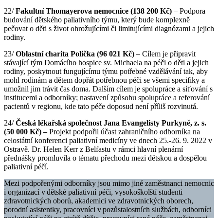
22/
Fakultní Thomayerova nemocnice (138 200 Kč)
–
Podpora
budování dětského paliativního týmu, který bude komplexně
pečovat o děti s život ohrožujícími či limitujícími diagnózami a jejich
rodiny.
23/
Oblastní charita Polička (96 021 Kč) –
Cílem je připravit
stávající tým Domácího hospice sv. Michaela na péči o děti a jejich
rodiny, poskytnout fungujícímu týmu potřebné vzdělávání tak, aby
mohl rodinám a dětem dopřát potřebnou péči se všemi specifiky a
umožnil jim trávit čas doma. Dalším cílem je spolupráce a síťování s
institucemi a odborníky; nastavení způsobu spolupráce a referování
pacientů v regionu, kde tato péče doposud není příliš rozvinutá.
24/
Česká lékařská společnost Jana Evangelisty Purkyně, z. s.
(50 000 Kč) –
Projekt podpořil účast zahraničního odborníka na
celostátní konferenci paliativní medicíny ve dnech 25.-26. 9. 2022 v
Ostravě. Dr. Helen Kerr z Belfastu v rámci hlavní plenární
přednášky promluvila o tématu přechodu mezi dětskou a dospělou
paliativní péčí.
Mezi podpořenými odborníky jsou mimo jiné zaměstnanci nemocnic
i organizací v dětské paliativní péči, vysokoškolští studenti
zdravotnických oborů, akademici ve zdravotnických oborech,
porodní asistentky, pracovníci v pozůstalostních službách, odborníci