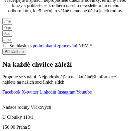
Načerpejte inspiraci, nepropásněte důležité novinky, termíny nebo
kurzy a přihlaste se k odběru našeho newsletteru určeného
odborníkům, kteří pečují o vážně nemocné děti a jejich rodiny.
Souhlasím s
podmínkami zpracování
NRV *
Přihlásit se
Na každé chvilce záleží
Propojte se s námi. Nejpodrobnější a nejaktuálnější informace
najdete na našich sociálních sítích.
Facebook
X-twitter
Linkedin
Instagram
Youtube
Nadace rodiny Vlčkových
U Cibulky 118/1,
150 00 Praha
5