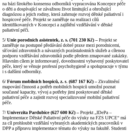
na bázi širokého konsensu odborníků vypracována Koncepce péče
o děti a dospívající se závažnou život limitující a ohrožující
diagnózou a jejich rodiny, která zahrnuje rozvoj dětské paliativní i
hospicové péče. Projekt se zaměřuje na realizaci cílů
identifikovaných v Koncepci a zajištění vzdělávání v dětské
paliativní péči.
5/
Unie porodních asistentek, z. s. (701 230 Kč) –
Projekt se
zaměřuje na postupné předávání dobré praxe mezi porodnicemi,
síťování zdravotních a návazných pozůstalostních služeb a cílenou
podporu vzdělávání zdravotníků podle předem zmapované zakázky.
Hlavním cílem je informovaný, dovednostmi vybavený poskytovatel
péče, který se věnuje profesní psychohygieně a spolupracuje v týmu
i s dalšími odborníky.
6/
Fórum mobilních hospiců, z. s
.
(687 167 Kč)
–
Zkvalitnění
mapování činnosti a potřeb mobilních hospiců umožní poznat
současné kapacity, vývoj a potřeby jimi poskytované dětské
paliativní péče a zajistit rozvoj specializované mobilní paliativní
péče.
7/
Univerzita Pardubice (627 600 Kč) –
Projekt „IDePa –
Implementace Dětské Paliativní péče do výuky na FZS UPCE“ má
za cíl prohloubit vzdělání vybraných akademických pracovníků v
DPP a přípravu implementace tématu do výuky na fakultě. Studenti