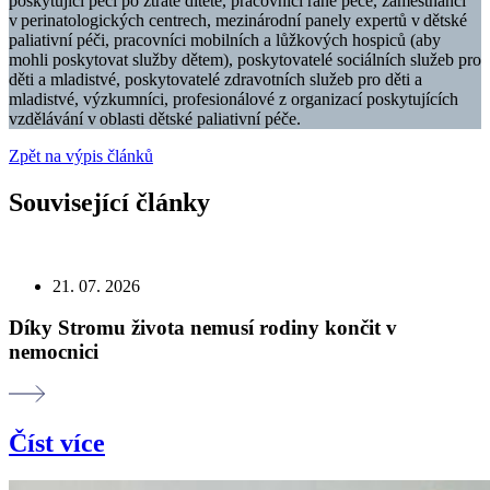
poskytující péči po ztrátě dítěte, pracovníci rané péče, zaměstnanci
v perinatologických centrech, mezinárodní panely expertů v dětské
paliativní péči, pracovníci mobilních a lůžkových hospiců (aby
mohli poskytovat služby dětem), poskytovatelé sociálních služeb pro
děti a mladistvé, poskytovatelé zdravotních služeb pro děti a
mladistvé, výzkumníci, profesionálové z organizací poskytujících
vzdělávání v oblasti dětské paliativní péče.
Zpět na výpis článků
Související články
21. 07. 2026
Díky Stromu života nemusí rodiny končit v
nemocnici
Číst více