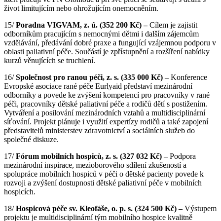
život limitujícím nebo ohrožujícím onemocněním.
15/
Poradna VIGVAM, z.
ú. (352 200 Kč) –
Cílem je zajistit
odborníkům pracujícím s nemocnými dětmi i dalším zájemcům
vzdělávání, předávání dobré praxe a fungující vzájemnou podporu v
oblasti paliativní péče. Součástí je zpřístupnění a rozšíření nabídky
kurzů věnujících se truchlení.
16/
Společnost pro ranou péči, z. s. (335 000 Kč)
–
Konference
Evropské asociace rané péče Eurlyaid představí mezinárodní
odborníky a povede ke zvýšení kompetencí pro pracovníky v rané
péči, pracovníky dětské paliativní péče a rodičů dětí s postižením.
Vytváření a posilování mezinárodních vztahů a multidisciplinární
síťování. Projekt plánuje i využití expertízy rodičů a také zapojení
představitelů ministerstev zdravotnictví a sociálních služeb do
společné diskuze.
17/
Fórum mobilních hospiců, z. s. (327 032 Kč)
–
Podpora
mezinárodní inspirace, mezioborového sdílení zkušeností a
spolupráce mobilních hospiců v péči o dětské pacienty povede k
rozvoji a zvýšení dostupnosti dětské paliativní péče v mobilních
hospicích.
18/
Hospicová péče sv. Kleofáše, o.
p.
s. (324 500 Kč)
–
Výstupem
projektu je multidisciplinární tým mobilního hospice kvalitně