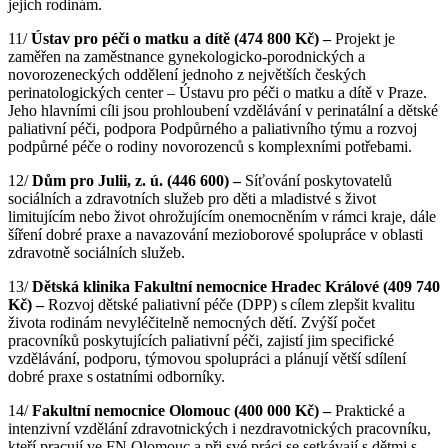
jejich rodinám.
11/
Ústav pro péči o matku a dítě
(474 800 Kč)
–
Projekt je
zaměřen na zaměstnance gynekologicko-porodnických a
novorozeneckých oddělení jednoho z největších českých
perinatologických center – Ústavu pro péči o matku a dítě v Praze.
Jeho hlavními cíli jsou prohloubení vzdělávání v perinatální a dětské
paliativní péči, podpora Podpůrného a paliativního týmu a rozvoj
podpůrné péče o rodiny novorozenců s komplexními potřebami.
12/
Dům pro Julii, z.
ú.
(44
6 600)
–
Síťování poskytovatelů
sociálních a zdravotních služeb pro děti a mladistvé s život
limitujícím nebo život ohrožujícím onemocněním v rámci kraje, dále
šíření dobré praxe a navazování mezioborové spolupráce v oblasti
zdravotně sociálních služeb.
13/
Dětská klinika
Fakultní nemocnice Hradec Králové
(409 740
Kč)
–
Rozvoj dětské paliativní péče (DPP) s cílem zlepšit kvalitu
života rodinám nevyléčitelně nemocných dětí. Zvýší počet
pracovníků poskytujících paliativní péči, zajistí jim specifické
vzdělávání, podporu, týmovou spolupráci a plánují větší sdílení
dobré praxe s ostatními odborníky.
14/
Fakultní nemocnice Olomouc (400 000 Kč) –
Praktické a
intenzivní vzdělání zdravotnických i nezdravotnických pracovníku,
kteří pracují ve FN Olomouc a při své práci se setkávají s dětmi s