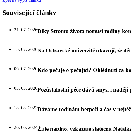
Zpět na výpis článků
Související články
21. 07. 2026
Díky Stromu života nemusí rodiny kon
15. 07. 2026
Na Ostravské univerzitě ukazují, že dě
06. 07. 2026
Kdo pečuje o pečující? Ohlédnutí za
03. 03. 2026
Pozůstalostní péče dává smysl i naději p
18. 08. 2022
Dáváme rodinám bezpečí a čas v nejtě
26. 06. 2024
Žijte naplno, vzkazuje statečná Natálk