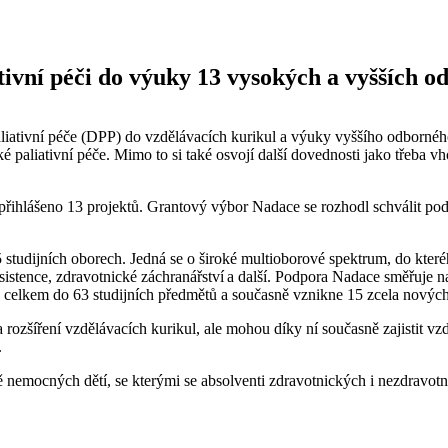
ivní péči do výuky 13 vysokých a vyšších o
iativní péče (DPP) do vzdělávacích kurikul a výuky vyššího odborného
ské paliativní péče. Mimo to si také osvojí další dovednosti jako třeb
o přihlášeno 13 projektů. Grantový výbor Nadace se rozhodl schválit po
25 studijních oborech. Jedná se o široké multioborové spektrum, do kteréh
asistence, zdravotnické záchranářství a další. Podpora Nadace směřuje
o celkem do 63 studijních předmětů a současně vznikne 15 zcela nový
rozšíření vzdělávacích kurikul, ale mohou díky ní současně zajistit vz
xe.
 nemocných dětí, se kterými se absolventi zdravotnických i nezdravotnic