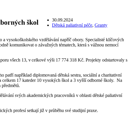
30.09.2024
dborných škol
Dětská paliativní péče
,
Granty
 a vysokoškolského vzdělávání napříč obory. Specialisté klíčových
a vhodně komunikovat o závažných tématech, která s vážnou nemocí
dporu všech 13, v celkové výši 17 774 318 Kč. Projekty odstartovaly s
o patří například diplomovaná dětská sestra, sociální a charitativní
 na celkem 17 kateder 10 vysokých škol a 3 vyšší odborné školy. Na
ch předmětů.
dělávání svých akademických pracovníků v oblasti dětské paliativní
kých profesí setkají již v průběhu své studijní praxe.