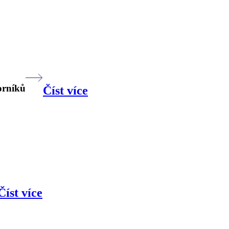
orníků
Číst více
Číst více