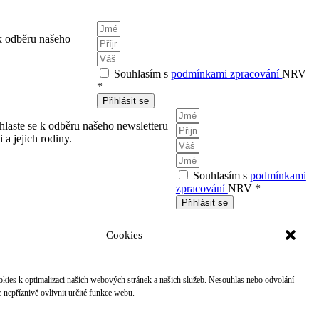
 k odběru našeho
Souhlasím s
podmínkami zpracování
NRV
*
Přihlásit se
ihlaste se k odběru našeho newsletteru
a jejich rodiny.
Souhlasím s
podmínkami
zpracování
NRV *
Přihlásit se
ook
X-twitter
Linkedin
Instagram
Youtube
Cookies
Facebook
X-twitter
Linkedin
Instagram
idejte se k
Sledujte
Youtube
kies k optimalizaci našich webových stránek a našich služeb. Nesouhlas nebo odvolání
ám
nás
nepříznivě ovlivnit určité funkce webu.