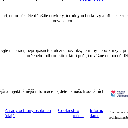
iraci, nepropásněte důležité novinky, termíny nebo kurzy a přihlaste se
newsletteru.
ejte inspiraci, nepropásněte důležité novinky, termíny nebo kurzy a př
určeného odborníkům, kteří pečují o vážně nemocné děti 
Faceb
ší a nejaktuálnější informace najdete na našich sociálních sítích.
Zásady ochrany osobních
Cookies
Pro
Informace pro
Př
Používáme coo
údajů
média
dárce
n
souhlasu může 