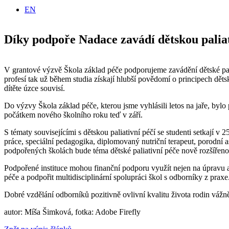
EN
Díky podpoře Nadace zavádí dětskou paliat
V grantové výzvě Škola základ péče podporujeme zavádění dětské pal
profesí tak už během studia získají hlubší povědomí o principech dět
dítěte úzce souvisí.
Do výzvy Škola základ péče, kterou jsme vyhlásili letos na jaře, byl
počátkem nového školního roku teď v září.
S tématy souvisejícími s dětskou paliativní péčí se studenti setkají v 
práce, speciální pedagogika, diplomovaný nutriční terapeut, porodní 
podpořených školách bude téma dětské paliativní péče nově rozšířen
Podpořené instituce mohou finanční podporu využít nejen na úpravu a 
péče a podpořit multidisciplinární spolupráci škol s odborníky z pra
Dobré vzdělání odborníků pozitivně ovlivní kvalitu života rodin vážně
autor: Míša Šimková, fotka: Adobe Firefly