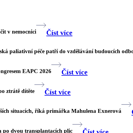
čit v nemocnici
Číst více
tská paliativní péče patří do vzdělávání budoucích odb
 kongresem EAPC 2026
Číst více
o ztrátě dítěte
Číst více
žších situacích, říká primářka Mahulena Exnerová
a po dvou transplantacích plic
Číst více