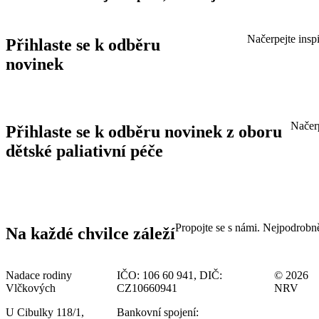
Načerpejte insp
Přihlaste se k odběru
novinek
Načerp
Přihlaste se k odběru novinek z oboru
dětské paliativní péče
Propojte se s námi. Nejpodrobněj
Na každé chvilce záleží
Nadace rodiny
IČO: 106 60 941,
DIČ:
© 2026
Vlčkových
CZ10660941
NRV
U Cibulky 118/1,
Bankovní spojení: